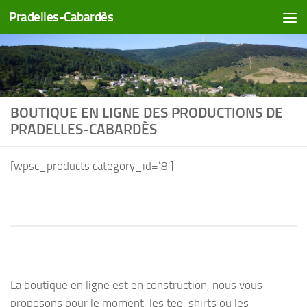
Pradelles-Cabardès
Skip to content
BOUTIQUE EN LIGNE DES PRODUCTIONS DE
PRADELLES-CABARDÈS
[wpsc_products category_id=’8′]
La boutique en ligne est en construction, nous vous
proposons pour le moment, les tee-shirts ou les